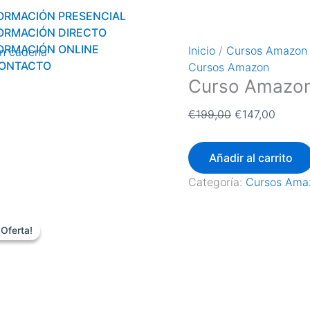
Curso
El
El
ORMACIÓN PRESENCIAL
Amazon
precio
precio
ORMACIÓN DIRECTO
Básico
original
actual
ORMACIÓN ONLINE
Inicio
/
Cursos Amazon
cantidad
era:
es:
ONTACTO
Cursos Amazon
€199,00.
€147,0
Curso Amazon
€
199,00
€
147,00
Añadir al carrito
Categoría:
Cursos Ama
El
El
precio
precio
¡Oferta!
¡Oferta!
original
actual
era:
es:
€299,00.
€197,00.