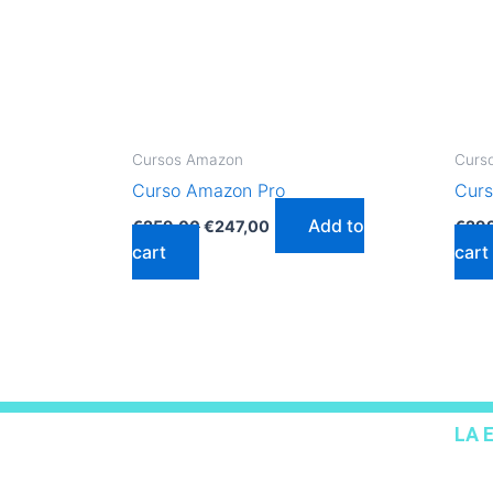
Cursos Amazon
Curs
Curso Amazon Pro
Curs
Add to
€
259,00
€
247,00
€
29
cart
cart
LA 
Cont