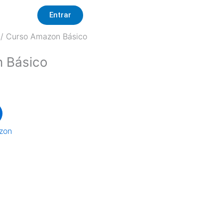
Entrar
/ Curso Amazon Básico
0.
 Básico
zon