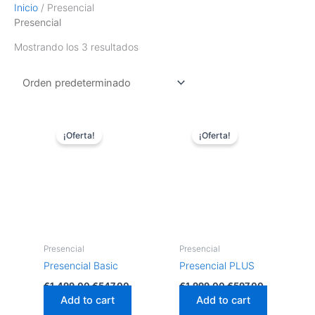
Inicio
/ Presencial
Presencial
Mostrando los 3 resultados
El
El
El
El
precio
precio
precio
precio
¡Oferta!
¡Oferta!
original
actual
original
actual
era:
es:
era:
es:
€1.499,00.
€547,00.
€1.999,00.
€597,00.
Presencial
Presencial
Presencial Basic
Presencial PLUS
€
1.499,00
€
547,00
€
1.999,00
€
597,00
Add to cart
Add to cart