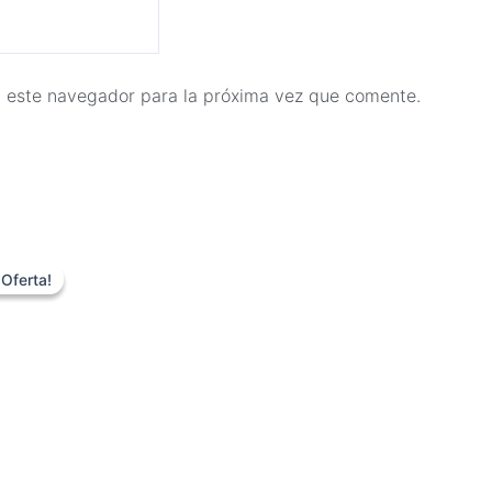
n este navegador para la próxima vez que comente.
El
El
precio
precio
¡Oferta!
¡Oferta!
original
actual
era:
es:
€2.999,00.
€647,00.