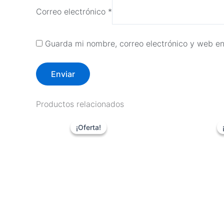
Correo electrónico
*
Guarda mi nombre, correo electrónico y web e
Productos relacionados
El
El
precio
precio
¡Oferta!
¡Oferta!
original
actual
era:
es:
€1.499,00.
€547,00.