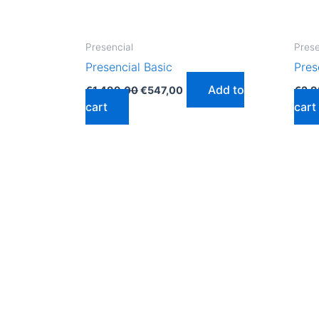
Presencial
Prese
Presencial Basic
Pres
Add to
€
1.499,00
€
547,00
€
2.
cart
cart