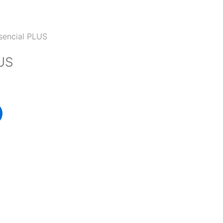
io
al
sencial PLUS
,00.
US