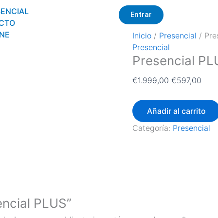
Presencial
El
El
SENCIAL
Entrar
PLUS
precio
prec
ECTO
cantidad
original
actu
INE
Inicio
/
Presencial
/ Pre
era:
es:
Presencial
€1.999,00.
€597
Presencial PL
€
1.999,00
€
597,00
Añadir al carrito
Categoría:
Presencial
encial PLUS”