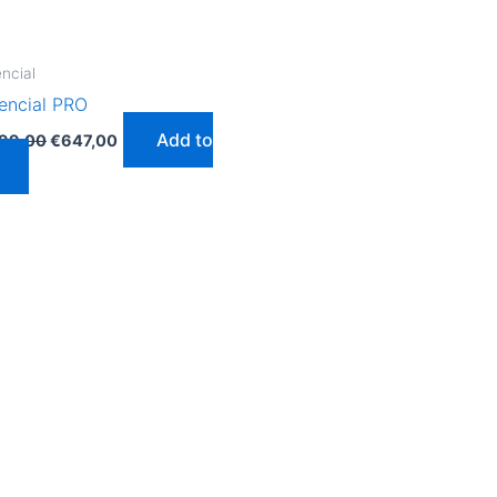
ncial
encial PRO
Add to
999,00
€
647,00