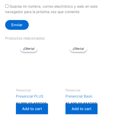
Guarda mi nombre, correo electrónico y web en este
navegador para la próxima vez que comente.
Productos relacionados
El
El
El
El
precio
precio
precio
precio
¡Oferta!
¡Oferta!
¡Oferta!
¡Oferta!
original
actual
original
actual
era:
es:
era:
es:
€1.999,00.
€597,00.
€1.499,00.
€547,00.
Presencial
Presencial
Presencial PLUS
Presencial Basic
€
1.999,00
€
597,00
€
1.499,00
€
547,00
Add to cart
Add to cart